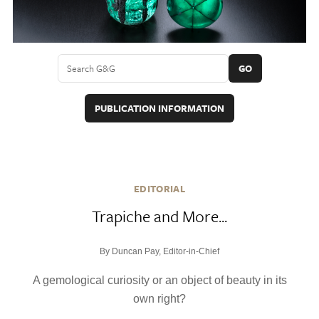
GO
PUBLICATION INFORMATION
EDITORIAL
Trapiche and More...
By Duncan Pay, Editor-in-Chief
A gemological curiosity or an object of beauty in its
own right?