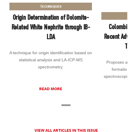
TECHNIQUES
Origin Determination of Dolomite-
Colombian
Related White Nephrite through IB-
Recent Adva
LDA
Th
A technique for origin identification based on
statistical analysis and LA-ICP-MS
Proposes a mo
spectrometry.
formation 
spectroscopic,
READ MORE
VIEW ALL ARTICLES IN THIS ISSUE