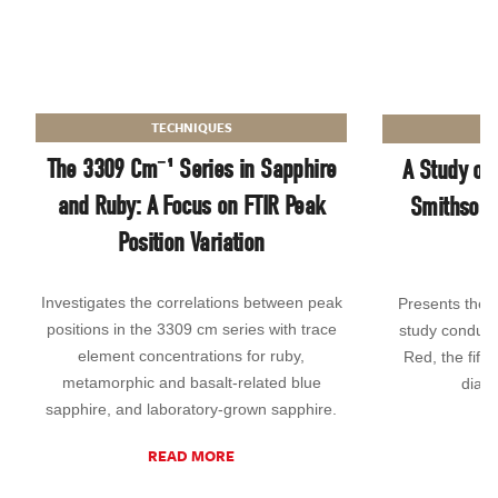
TECHNIQUES
I
The 3309 Cm⁻¹ Series in Sapphire
A Study of
and Ruby: A Focus on FTIR Peak
Smithsoni
Position Variation
Investigates the correlations between peak
Presents the fi
positions in the 3309 cm series with trace
study conduct
element concentrations for ruby,
Red, the fift
metamorphic and basalt-related blue
diamo
sapphire, and laboratory-grown sapphire.
READ MORE