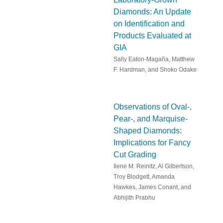
Diamonds: An Update
on Identification and
Products Evaluated at
GIA
Sally Eaton-Magaña, Matthew
F. Hardman, and Shoko Odake
Observations of Oval-,
Pear-, and Marquise-
Shaped Diamonds:
Implications for Fancy
Cut Grading
Ilene M. Reinitz, Al Gilbertson,
Troy Blodgett, Amanda
Hawkes, James Conant, and
Abhijith Prabhu