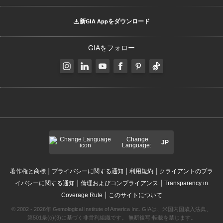
新GIA Appをダウンロード
GIAをフォロー
Change
JP
Language:
|
|
|
著作権と商標
プライバシーに関する通知
利用規約
クライアントのプラ
|
|
イバシーに関する通知
倫理およびコンプライアンス
Transparency in
|
Coverage Rule
このサイトについて
© 2002 - 2026年 Gemological Institute of America Inc. GIAは、米国内国歳入法典、
第501条(c)(3)に基づく非営利組織です。 無断複写·転載を禁じます。