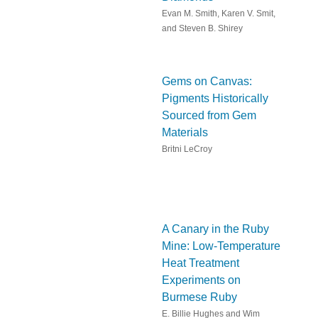
Evan M. Smith, Karen V. Smit,
and Steven B. Shirey
Gems on Canvas:
Pigments Historically
Sourced from Gem
Materials
Britni LeCroy
A Canary in the Ruby
Mine: Low-Temperature
Heat Treatment
Experiments on
Burmese Ruby
E. Billie Hughes and Wim