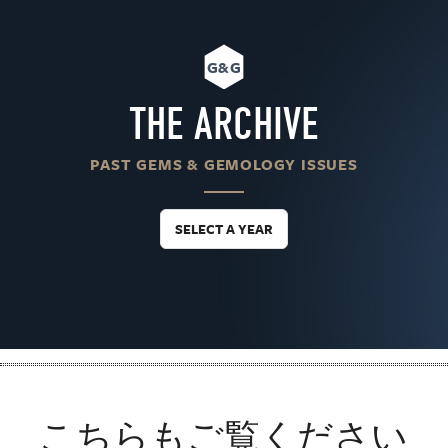
G&G
THE ARCHIVE
PAST GEMS & GEMOLOGY ISSUES
SELECT A YEAR
こちらもご覧ください