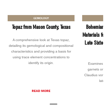
GEMOLOGY
Topaz from Mason County, Texas
Bohemian G
Materials for
A comprehensive look at Texas topaz,
Late Sixteen
detailing its gemological and compositional
characteristics and providing a basis for
using trace element concentrations to
identify its origin.
Examines a t
garnets on g
Claudius vom C
late 
READ MORE