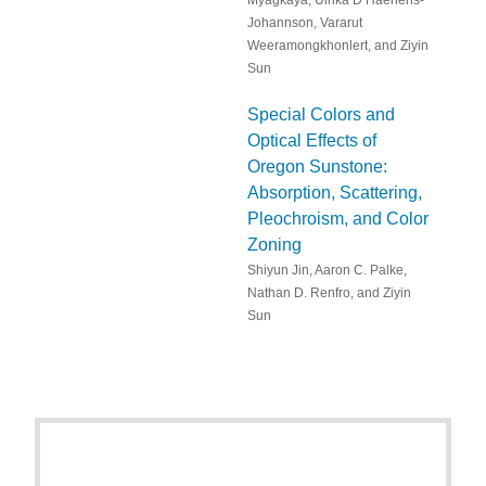
Myagkaya, Ulrika D’Haenens-
Johannson, Vararut
Weeramongkhonlert, and Ziyin
Sun
Special Colors and
Optical Effects of
Oregon Sunstone:
Absorption, Scattering,
Pleochroism, and Color
Zoning
Shiyun Jin, Aaron C. Palke,
Nathan D. Renfro, and Ziyin
Sun