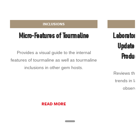
INCLUSIONS
Micro-Features of Tourmaline
Laboratory
Update on
Provides a visual guide to the internal
Product
features of tourmaline as well as tourmaline
inclusions in other gem hosts.
Reviews the
trends in la
observed
READ MORE