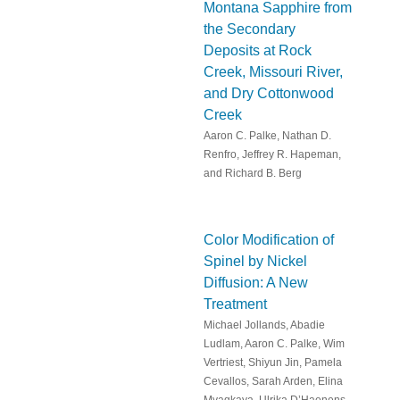
Montana Sapphire from
the Secondary
Deposits at Rock
Creek, Missouri River,
and Dry Cottonwood
Creek
Aaron C. Palke, Nathan D.
Renfro, Jeffrey R. Hapeman,
and Richard B. Berg
Color Modification of
Spinel by Nickel
Diffusion: A New
Treatment
Michael Jollands, Abadie
Ludlam, Aaron C. Palke, Wim
Vertriest, Shiyun Jin, Pamela
Cevallos, Sarah Arden, Elina