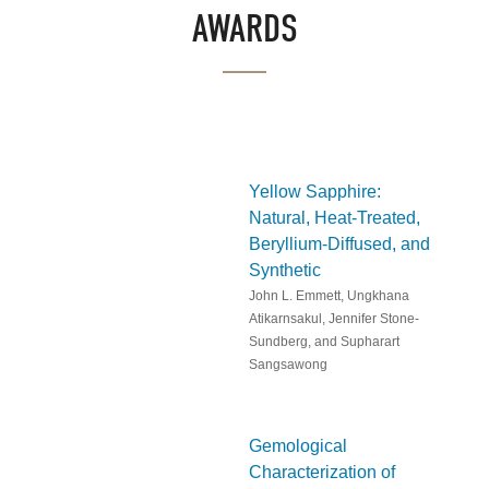
AWARDS
Yellow Sapphire:
Natural, Heat-Treated,
Beryllium-Diffused, and
Synthetic
John L. Emmett, Ungkhana
Atikarnsakul, Jennifer Stone-
Sundberg, and Supharart
Sangsawong
Gemological
Characterization of