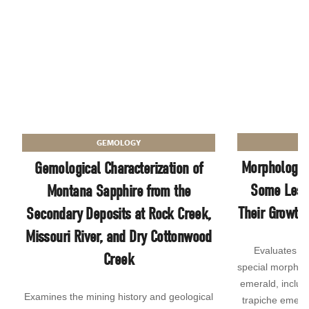
GEMOLOGY
Morphology 
Gemological Characterization of
Some Less
Montana Sapphire from the
Their Growth 
Secondary Deposits at Rock Creek,
Missouri River, and Dry Cottonwood
Evaluates t
Creek
special morphol
emerald, includi
Examines the mining history and geological
trapiche emera