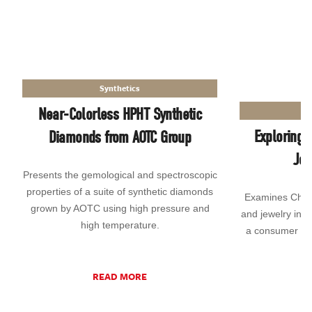
Synthetics
Near-Colorless HPHT Synthetic
Exploring 
Diamonds from AOTC Group
Jew
Presents the gemological and spectroscopic
properties of a suite of synthetic diamonds
Examines China
grown by AOTC using high pressure and
and jewelry ind
high temperature.
a consumer mar
READ MORE