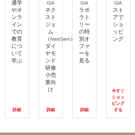
通学
GIA
GIA
GIA
やオ
ネク
ラボ
スト
ンラ
スト
ラト
アで
イン
ジェ
リー
ショ
での
ム
の特
ッピ
教育
（NextGem）
別オ
ング
につ
ダイ
ファ
いて
ヤモ
ーを
学ぶ
ンド
見る
研修
小売
業向
け
今すぐ
ショッ
ピング
詳細
詳細
詳細
する