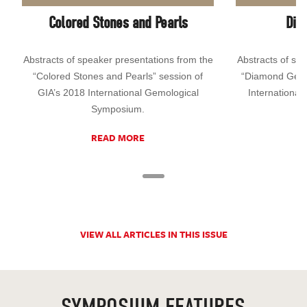
Colored Stones and Pearls
Dia
Abstracts of speaker presentations from the
Abstracts of sp
“Colored Stones and Pearls” session of
“Diamond Geolo
GIA’s 2018 International Gemological
Internationa
Symposium.
READ MORE
VIEW ALL ARTICLES IN THIS ISSUE