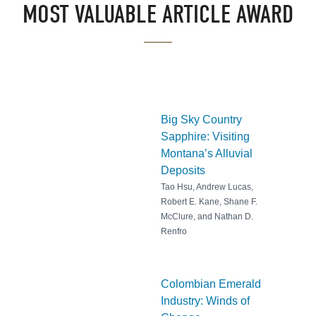
MOST VALUABLE ARTICLE AWARD
Big Sky Country
Sapphire: Visiting
Montana’s Alluvial
Deposits
Tao Hsu, Andrew Lucas,
Robert E. Kane, Shane F.
McClure, and Nathan D.
Renfro
Colombian Emerald
Industry: Winds of