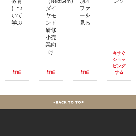
教育
（NextGem）
別オ
ング
につ
ダイ
ファ
いて
ヤモ
ーを
学ぶ
ンド
見る
研修
小売
業向
け
今すぐ
ショッ
ピング
詳細
詳細
詳細
する
BACK TO TOP