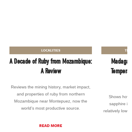
LOCALITIES
TRE
A Decade of Ruby from Mozambique:
Madagasc
A Review
Temperat
E
Reviews the mining history, market impact,
and properties of ruby from northern
Shows how t
Mozambique near Montepuez, now the
sapphire is 
world’s most productive source.
relatively low
READ MORE