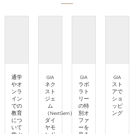
通学
GIA
GIA
GIA
やオ
ネク
ラボ
スト
ンラ
スト
ラト
アで
イン
ジェ
リー
ショ
での
ム
の特
ッピ
教育
（NextGem）
別オ
ング
につ
ダイ
ファ
いて
ヤモ
ーを