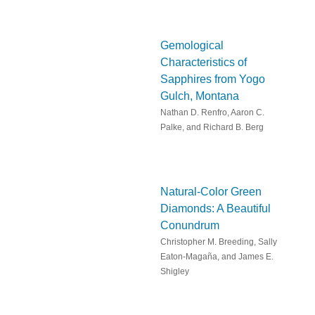
Gemological
Characteristics of
Sapphires from Yogo
Gulch, Montana
Nathan D. Renfro, Aaron C.
Palke, and Richard B. Berg
Natural-Color Green
Diamonds: A Beautiful
Conundrum
Christopher M. Breeding, Sally
Eaton-Magaña, and James E.
Shigley