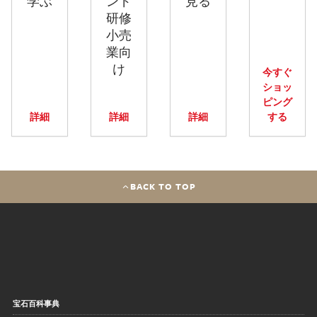
学ぶ
ンド
見る
研修
小売
業向
け
今すぐ
ショッ
ピング
詳細
詳細
詳細
する
BACK TO TOP
宝石百科事典