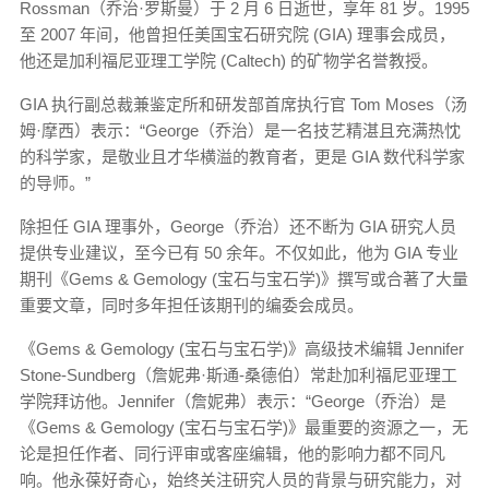
Rossman（乔治·罗斯曼）于 2 月 6 日逝世，享年 81 岁。1995
至 2007 年间，他曾担任美国宝石研究院 (GIA) 理事会成员，
他还是加利福尼亚理工学院 (Caltech) 的矿物学名誉教授。
GIA 执行副总裁兼鉴定所和研发部首席执行官 Tom Moses（汤
姆·摩西）表示：“George（乔治）是一名技艺精湛且充满热忱
的科学家，是敬业且才华横溢的教育者，更是 GIA 数代科学家
的导师。”
除担任 GIA 理事外，George（乔治）还不断为 GIA 研究人员
提供专业建议，至今已有 50 余年。不仅如此，他为 GIA 专业
期刊《Gems & Gemology (宝石与宝石学)》撰写或合著了大量
重要文章，同时多年担任该期刊的编委会成员。
《Gems & Gemology (宝石与宝石学)》高级技术编辑 Jennifer
Stone-Sundberg（詹妮弗·斯通-桑德伯）常赴加利福尼亚理工
学院拜访他。Jennifer（詹妮弗）表示：“George（乔治）是
《Gems & Gemology (宝石与宝石学)》最重要的资源之一，无
论是担任作者、同行评审或客座编辑，他的影响力都不同凡
响。他永葆好奇心，始终关注研究人员的背景与研究能力，对